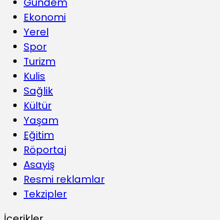
Gündem
Ekonomi
Yerel
Spor
Turizm
Kulis
Sağlik
Kültür
Yaşam
Eğitim
Röportaj
Asayiş
Resmi reklamlar
Tekzipler
İçerikler