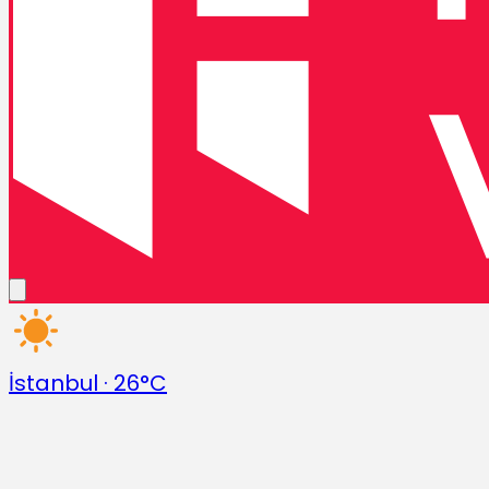
İstanbul
·
26°C