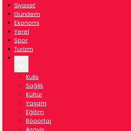
Siyaset
Gündem
Ekonomi
Yerel
Spor
Turizm
Diğer
Kulis
Sağlik
Kültür
Yaşam
Eğitim
Röportaj
Asayiş