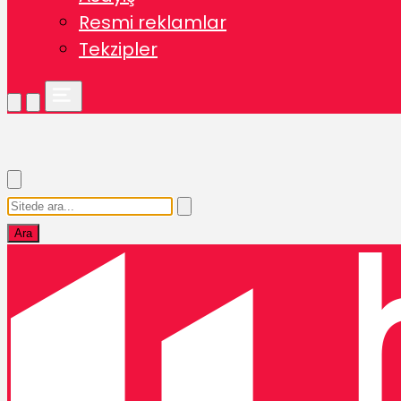
Resmi reklamlar
Tekzipler
Ara