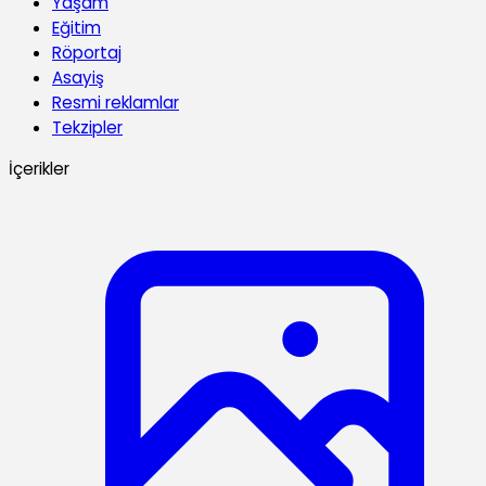
Yaşam
Eğitim
Röportaj
Asayiş
Resmi reklamlar
Tekzipler
İçerikler