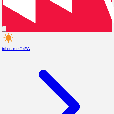
İstanbul
·
24°C