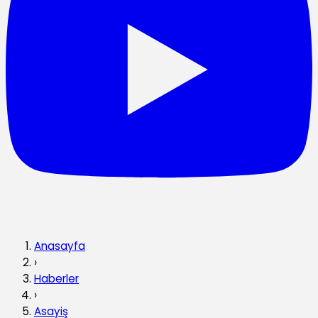
Anasayfa
›
Haberler
›
Asayiş