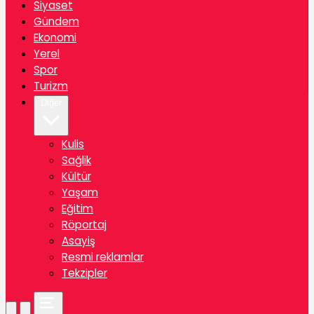
Siyaset
Gündem
Ekonomi
Yerel
Spor
Turizm
Diğer
Kulis
Sağlik
Kültür
Yaşam
Eğitim
Röportaj
Asayiş
Resmi reklamlar
Tekzipler