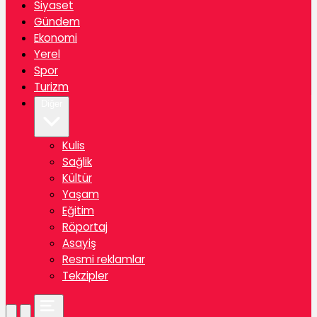
Siyaset
Gündem
Ekonomi
Yerel
Spor
Turizm
Diğer
Kulis
Sağlik
Kültür
Yaşam
Eğitim
Röportaj
Asayiş
Resmi reklamlar
Tekzipler