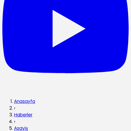
Anasayfa
›
Haberler
›
Asayiş