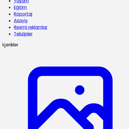
Yaşam
Eğitim
Röportaj
Asayiş
Resmi reklamlar
Tekzipler
İçerikler