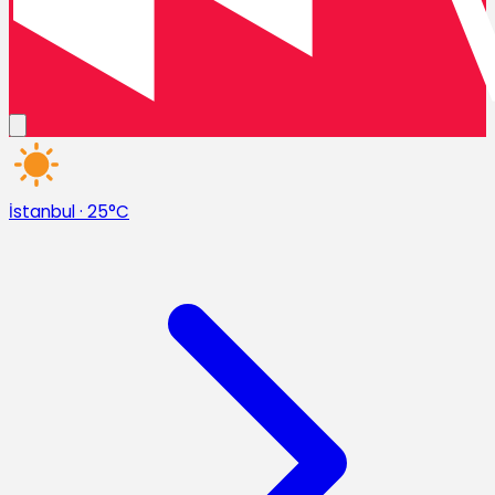
İstanbul
·
25°C