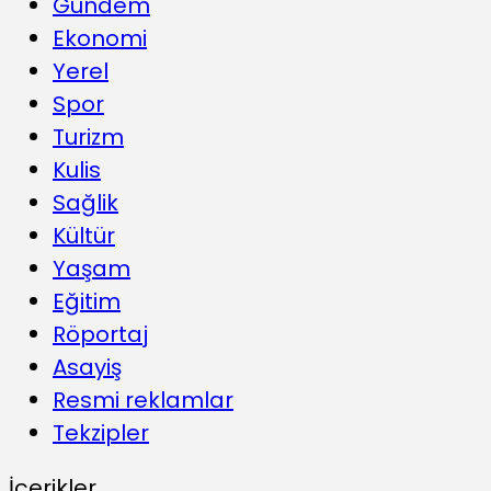
Gündem
Ekonomi
Yerel
Spor
Turizm
Kulis
Sağlik
Kültür
Yaşam
Eğitim
Röportaj
Asayiş
Resmi reklamlar
Tekzipler
İçerikler