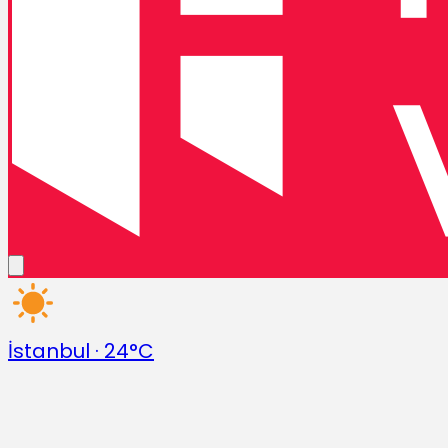
İstanbul
·
24°C