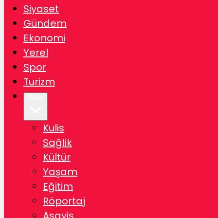
Siyaset
Gündem
Ekonomi
Yerel
Spor
Turizm
Diğer
Kulis
Sağlik
Kültür
Yaşam
Eğitim
Röportaj
Asayiş