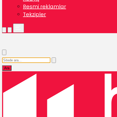
Resmi reklamlar
Tekzipler
Ara