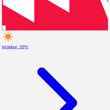
İstanbul
·
25°C