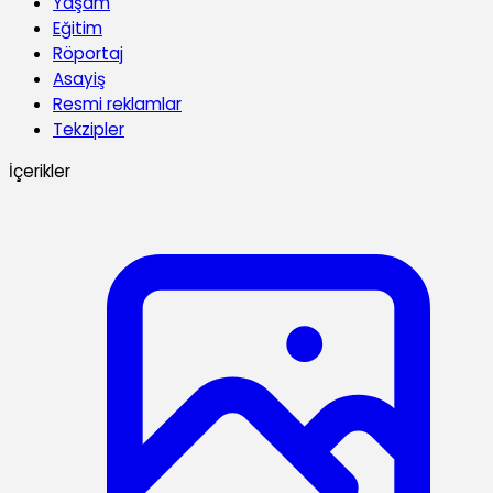
Yaşam
Eğitim
Röportaj
Asayiş
Resmi reklamlar
Tekzipler
İçerikler