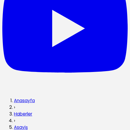
Anasayfa
›
Haberler
›
Asayiş