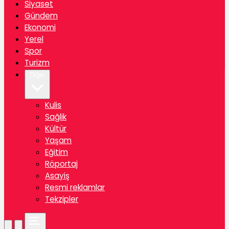
Siyaset
Gündem
Ekonomi
Yerel
Spor
Turizm
Diğer
Kulis
Sağlik
Kültür
Yaşam
Eğitim
Röportaj
Asayiş
Resmi reklamlar
Tekzipler