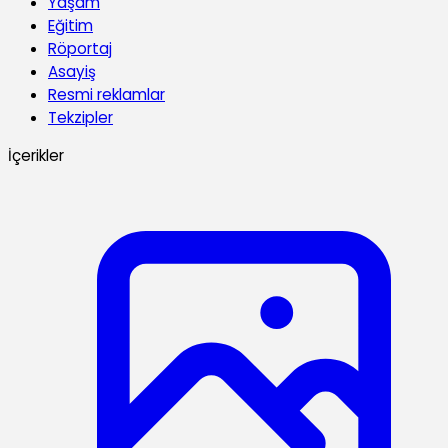
Yaşam
Eğitim
Röportaj
Asayiş
Resmi reklamlar
Tekzipler
İçerikler