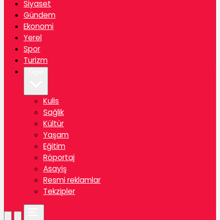
Siyaset
Gündem
Ekonomi
Yerel
Spor
Turizm
Diğer
Kulis
Sağlik
Kültür
Yaşam
Eğitim
Röportaj
Asayiş
Resmi reklamlar
Tekzipler