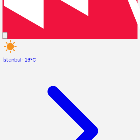
İstanbul
·
26°C