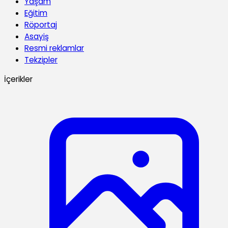
Yaşam
Eğitim
Röportaj
Asayiş
Resmi reklamlar
Tekzipler
İçerikler