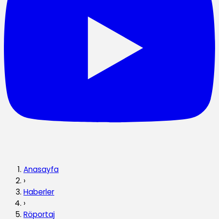
Anasayfa
›
Haberler
›
Röportaj