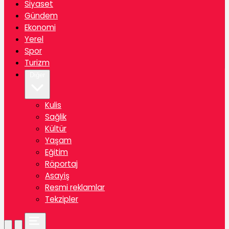
Siyaset
Gündem
Ekonomi
Yerel
Spor
Turizm
Diğer
Kulis
Sağlik
Kültür
Yaşam
Eğitim
Röportaj
Asayiş
Resmi reklamlar
Tekzipler