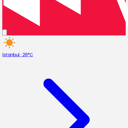
İstanbul
·
26°C