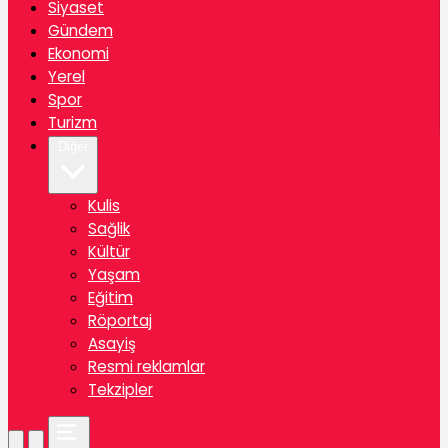
Siyaset
Gündem
Ekonomi
Yerel
Spor
Turizm
Diğer
Kulis
Sağlik
Kültür
Yaşam
Eğitim
Röportaj
Asayiş
Resmi reklamlar
Tekzipler