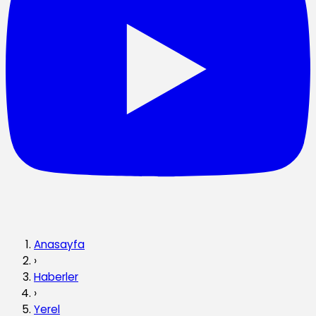
Anasayfa
›
Haberler
›
Yerel