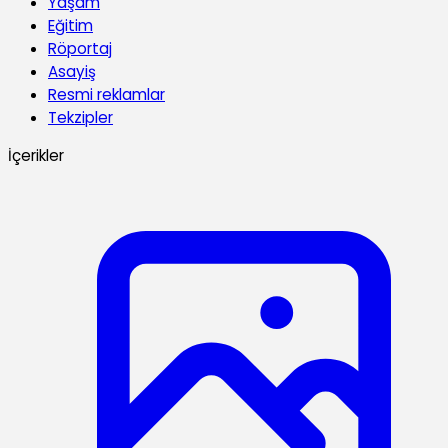
Yaşam
Eğitim
Röportaj
Asayiş
Resmi reklamlar
Tekzipler
İçerikler