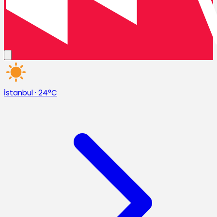
İstanbul
·
24°C