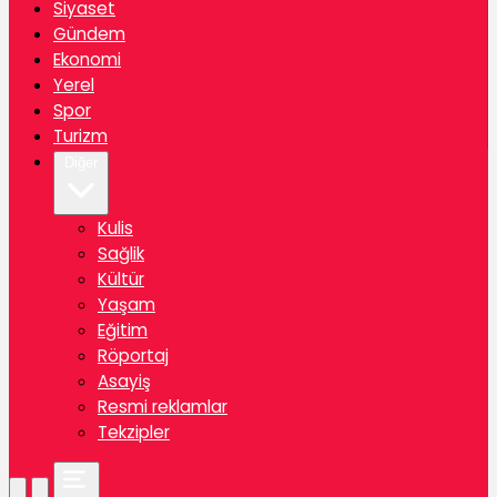
Siyaset
Gündem
Ekonomi
Yerel
Spor
Turizm
Diğer
Kulis
Sağlik
Kültür
Yaşam
Eğitim
Röportaj
Asayiş
Resmi reklamlar
Tekzipler