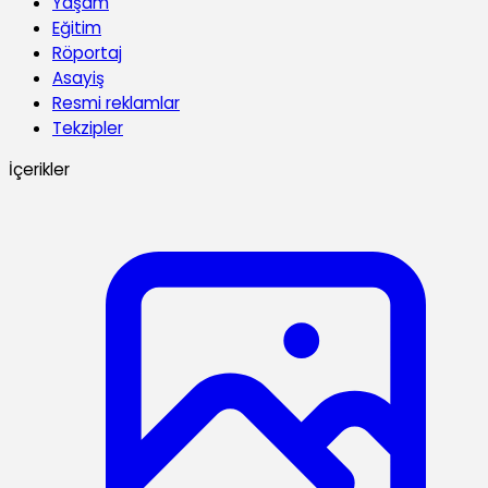
Yaşam
Eğitim
Röportaj
Asayiş
Resmi reklamlar
Tekzipler
İçerikler