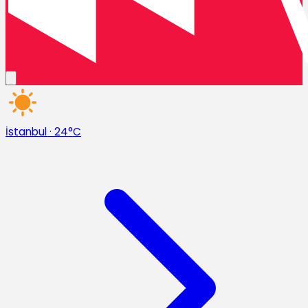
İstanbul
·
24°C