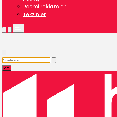
Resmi reklamlar
Tekzipler
Ara