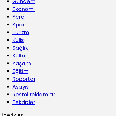
Gündem
Ekonomi
Yerel
Spor
Turizm
Kulis
Sağlik
Kültür
Yaşam
Eğitim
Röportaj
Asayiş
Resmi reklamlar
Tekzipler
İçerikler