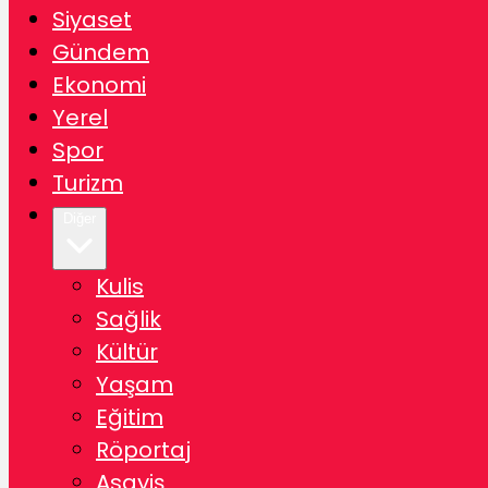
Siyaset
Gündem
Ekonomi
Yerel
Spor
Turizm
Diğer
Kulis
Sağlik
Kültür
Yaşam
Eğitim
Röportaj
Asayiş