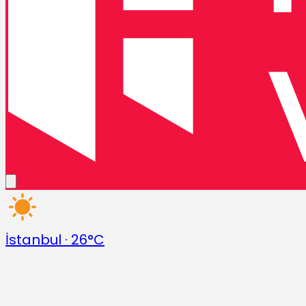
İstanbul
·
26°C