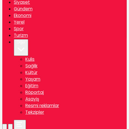
Siyaset
Gündem
Ekonomi
Yerel
Spor
Turizm
Diğer
Kulis
Sağlik
Kültür
Yaşam
Eğitim
Röportaj
Asayiş
Resmi reklamlar
Tekzipler