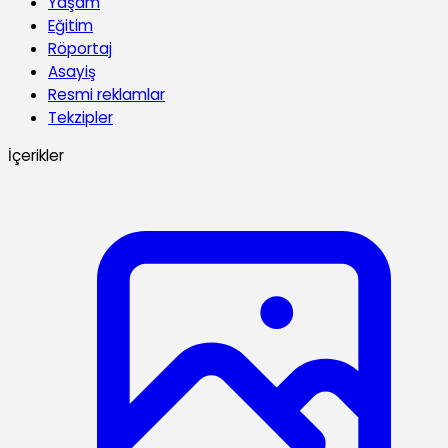
Yaşam
Eğitim
Röportaj
Asayiş
Resmi reklamlar
Tekzipler
İçerikler