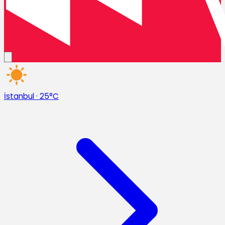
İstanbul
·
25°C