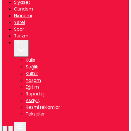
Siyaset
Gündem
Ekonomi
Yerel
Spor
Turizm
Diğer
Kulis
Sağlik
Kültür
Yaşam
Eğitim
Röportaj
Asayiş
Resmi reklamlar
Tekzipler