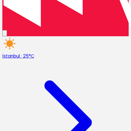
İstanbul
·
25°C