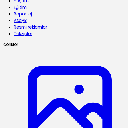
Yaşam
Eğitim
Röportaj
Asayiş
Resmi reklamlar
Tekzipler
İçerikler