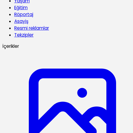
Yaşam
Eğitim
Röportaj
Asayiş
Resmi reklamlar
Tekzipler
İçerikler