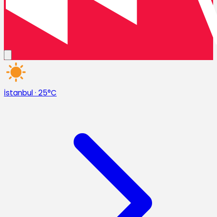
İstanbul
·
25°C