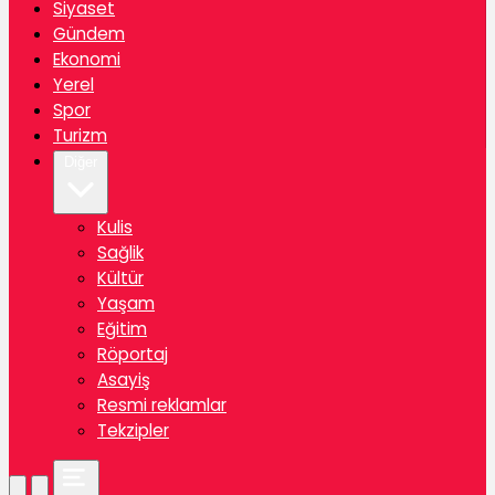
Siyaset
Gündem
Ekonomi
Yerel
Spor
Turizm
Diğer
Kulis
Sağlik
Kültür
Yaşam
Eğitim
Röportaj
Asayiş
Resmi reklamlar
Tekzipler