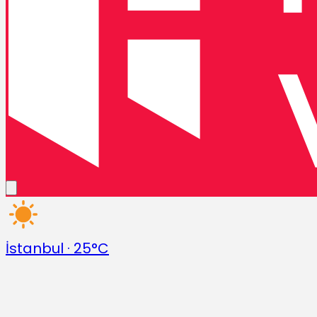
İstanbul
·
25°C