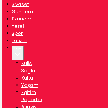
Siyaset
Gündem
Ekonomi
Yerel
Spor
Turizm
Diğer
Kulis
Sağlik
Kültür
Yaşam
Eğitim
Röportaj
Asayiş