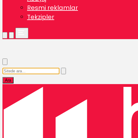
Resmi reklamlar
Tekzipler
Ara