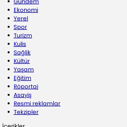
Gündem
Ekonomi
Yerel
Spor
Turizm
Kulis
Sağlik
Kültür
Yaşam
Eğitim
Röportaj
Asayiş
Resmi reklamlar
Tekzipler
İçerikler