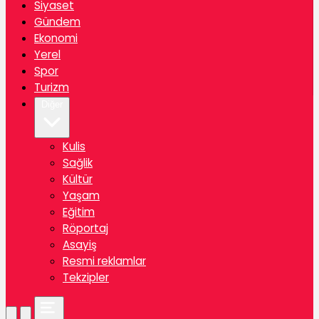
Siyaset
Gündem
Ekonomi
Yerel
Spor
Turizm
Diğer
Kulis
Sağlik
Kültür
Yaşam
Eğitim
Röportaj
Asayiş
Resmi reklamlar
Tekzipler