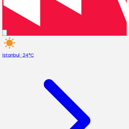
İstanbul
·
24°C