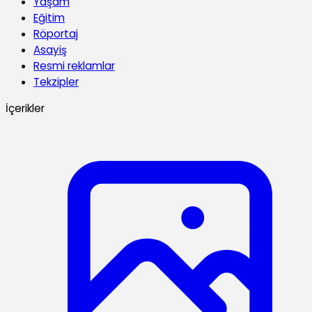
Yaşam
Eğitim
Röportaj
Asayiş
Resmi reklamlar
Tekzipler
İçerikler