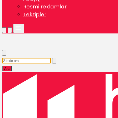
Resmi reklamlar
Tekzipler
Ara