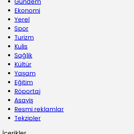
Gündem
Ekonomi
Yerel
Spor
Turizm
Kulis
Sağlik
Kültür
Yaşam
Eğitim
Röportaj
Asayiş
Resmi reklamlar
Tekzipler
İçerikler