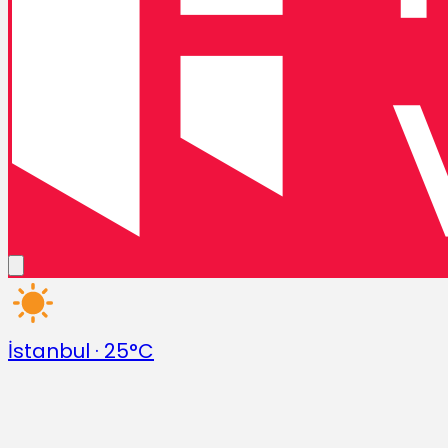
İstanbul
·
25°C