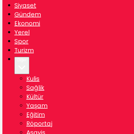
Siyaset
Gündem
Ekonomi
Yerel
Spor
Turizm
Diğer
Kulis
Sağlik
Kültür
Yaşam
Eğitim
Röportaj
Asayiş