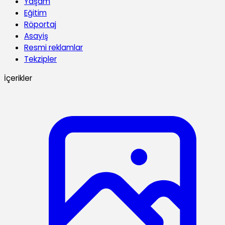
Yaşam
Eğitim
Röportaj
Asayiş
Resmi reklamlar
Tekzipler
İçerikler