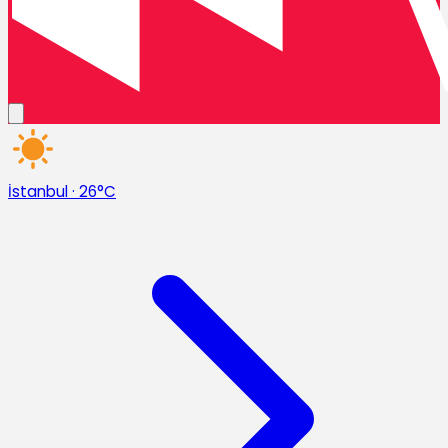
İstanbul
·
26°C