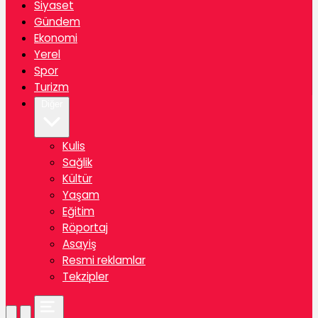
Siyaset
Gündem
Ekonomi
Yerel
Spor
Turizm
Diğer
Kulis
Sağlik
Kültür
Yaşam
Eğitim
Röportaj
Asayiş
Resmi reklamlar
Tekzipler