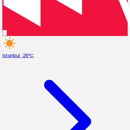
İstanbul
·
26°C