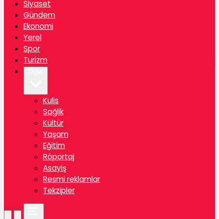
Siyaset
Gündem
Ekonomi
Yerel
Spor
Turizm
Diğer
Kulis
Sağlik
Kültür
Yaşam
Eğitim
Röportaj
Asayiş
Resmi reklamlar
Tekzipler