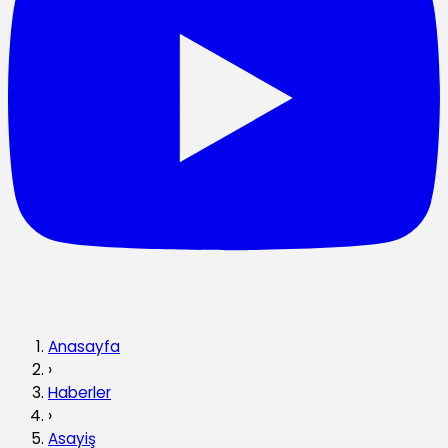
Anasayfa
›
Haberler
›
Asayiş