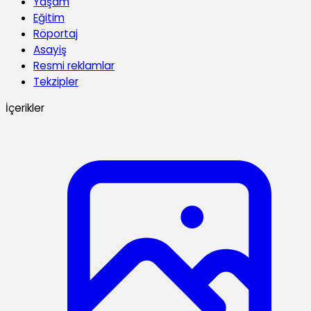
Yaşam
Eğitim
Röportaj
Asayiş
Resmi reklamlar
Tekzipler
İçerikler