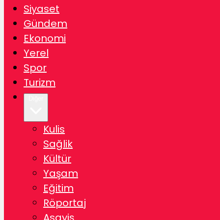
Siyaset
Gündem
Ekonomi
Yerel
Spor
Turizm
Diğer
Kulis
Sağlik
Kültür
Yaşam
Eğitim
Röportaj
Asayiş