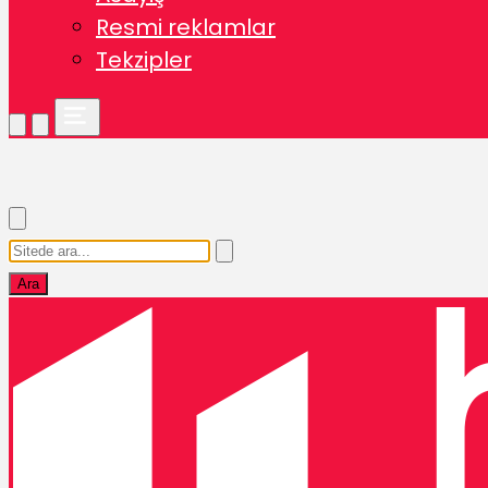
Resmi reklamlar
Tekzipler
Ara