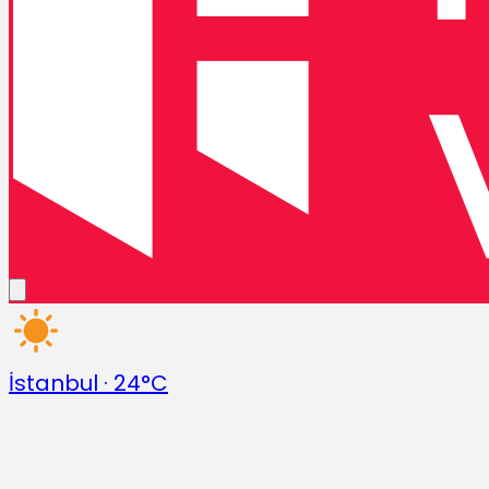
İstanbul
·
24°C