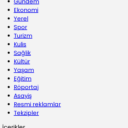
Gündem
Ekonomi
Yerel
Spor
Turizm
Kulis
Sağlik
Kültür
Yaşam
Eğitim
Röportaj
Asayiş
Resmi reklamlar
Tekzipler
İçerikler