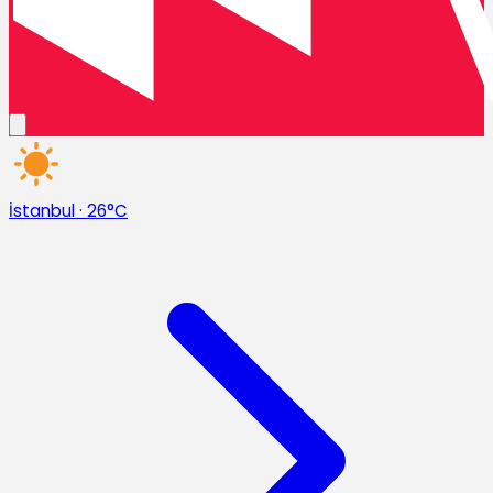
İstanbul
·
26°C