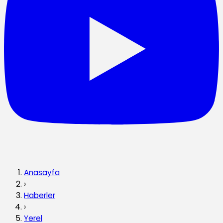
Anasayfa
›
Haberler
›
Yerel