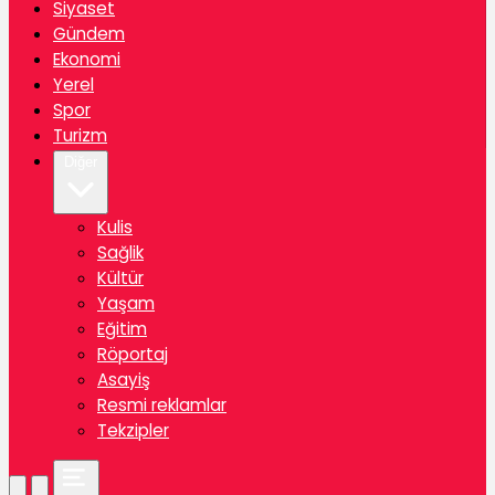
Siyaset
Gündem
Ekonomi
Yerel
Spor
Turizm
Diğer
Kulis
Sağlik
Kültür
Yaşam
Eğitim
Röportaj
Asayiş
Resmi reklamlar
Tekzipler