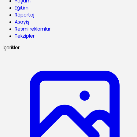
Yaşam
Eğitim
Röportaj
Asayiş
Resmi reklamlar
Tekzipler
İçerikler