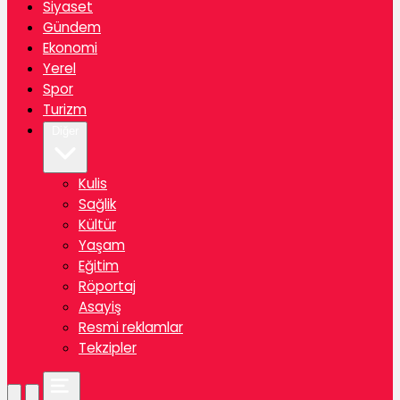
Siyaset
Gündem
Ekonomi
Yerel
Spor
Turizm
Diğer
Kulis
Sağlik
Kültür
Yaşam
Eğitim
Röportaj
Asayiş
Resmi reklamlar
Tekzipler