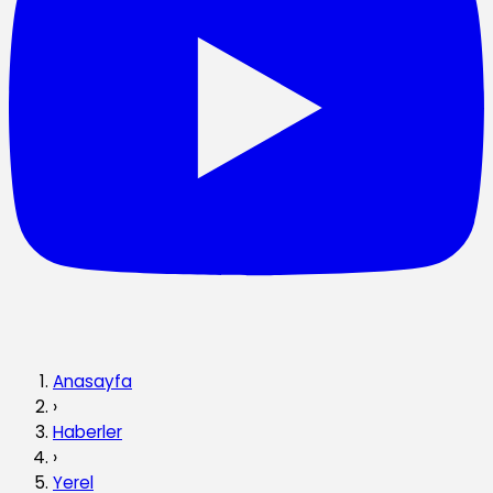
Anasayfa
›
Haberler
›
Yerel