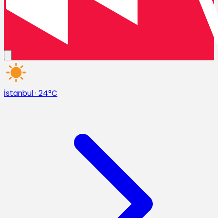
İstanbul
·
24°C