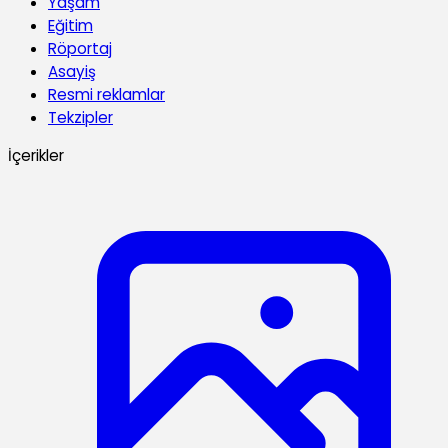
Yaşam
Eğitim
Röportaj
Asayiş
Resmi reklamlar
Tekzipler
İçerikler