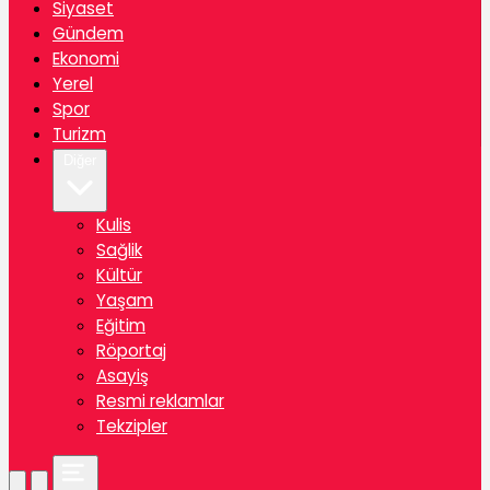
Siyaset
Gündem
Ekonomi
Yerel
Spor
Turizm
Diğer
Kulis
Sağlik
Kültür
Yaşam
Eğitim
Röportaj
Asayiş
Resmi reklamlar
Tekzipler