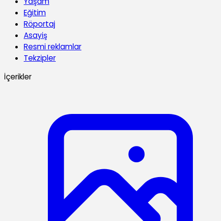
Yaşam
Eğitim
Röportaj
Asayiş
Resmi reklamlar
Tekzipler
İçerikler