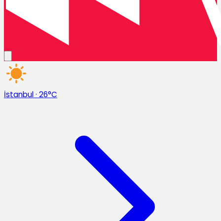
İstanbul
·
26°C