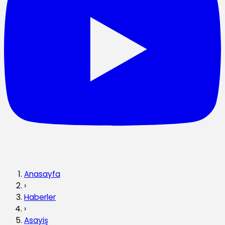
Anasayfa
›
Haberler
›
Asayiş