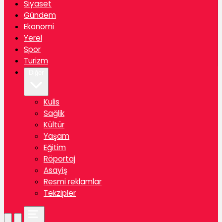
Siyaset
Gündem
Ekonomi
Yerel
Spor
Turizm
Diğer
Kulis
Sağlik
Kültür
Yaşam
Eğitim
Röportaj
Asayiş
Resmi reklamlar
Tekzipler