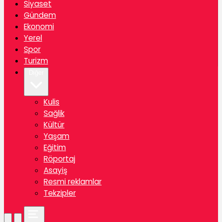
Siyaset
Gündem
Ekonomi
Yerel
Spor
Turizm
Diğer
Kulis
Sağlik
Kültür
Yaşam
Eğitim
Röportaj
Asayiş
Resmi reklamlar
Tekzipler