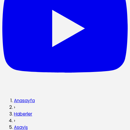
Anasayfa
›
Haberler
›
Asayiş