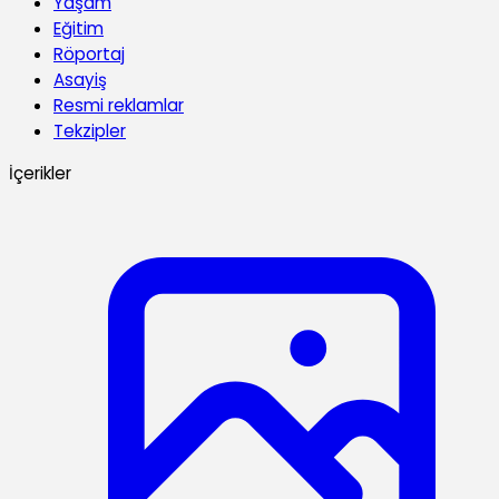
Yaşam
Eğitim
Röportaj
Asayiş
Resmi reklamlar
Tekzipler
İçerikler