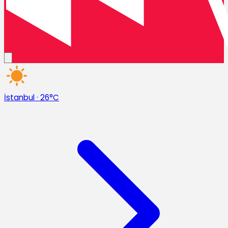
İstanbul
·
26°C