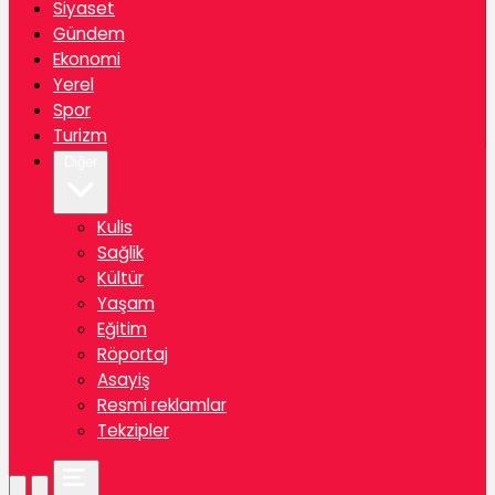
Siyaset
Gündem
Ekonomi
Yerel
Spor
Turizm
Diğer
Kulis
Sağlik
Kültür
Yaşam
Eğitim
Röportaj
Asayiş
Resmi reklamlar
Tekzipler