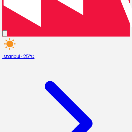
İstanbul
·
25°C