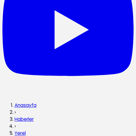
Anasayfa
›
Haberler
›
Yerel