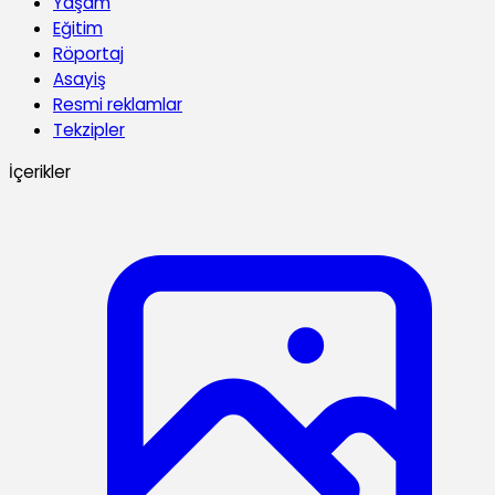
Yaşam
Eğitim
Röportaj
Asayiş
Resmi reklamlar
Tekzipler
İçerikler