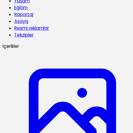
Yaşam
Eğitim
Röportaj
Asayiş
Resmi reklamlar
Tekzipler
İçerikler