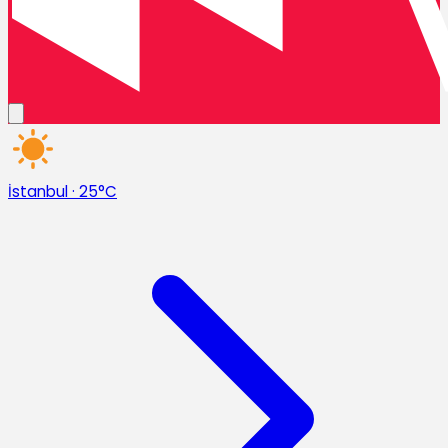
İstanbul
·
25°C