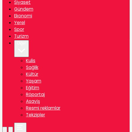
Siyaset
Gündem
Ekonomi
Yerel
Spor
Turizm
Diğer
Kulis
Sağlik
Kültür
Yaşam
Eğitim
Röportaj
Asayiş
Resmi reklamlar
Tekzipler