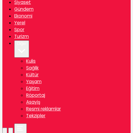
Siyaset
Gündem
Ekonomi
Yerel
Spor
Turizm
Diğer
Kulis
Sağlik
Kültür
Yaşam
Eğitim
Röportaj
Asayiş
Resmi reklamlar
Tekzipler