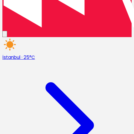
İstanbul
·
25°C