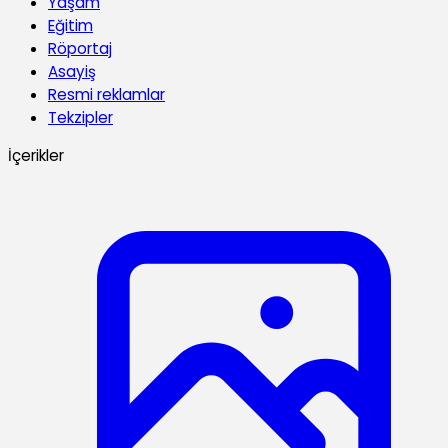
Yaşam
Eğitim
Röportaj
Asayiş
Resmi reklamlar
Tekzipler
İçerikler