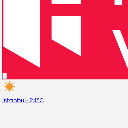
İstanbul
·
24°C