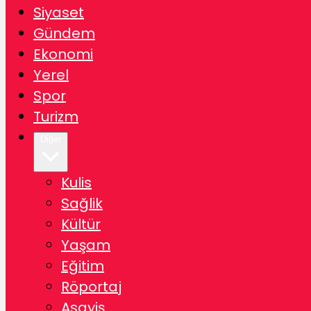
Siyaset
Gündem
Ekonomi
Yerel
Spor
Turizm
Diğer
Kulis
Sağlik
Kültür
Yaşam
Eğitim
Röportaj
Asayiş