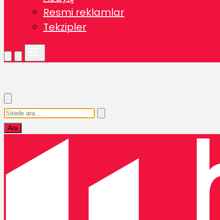
Resmi reklamlar
Tekzipler
Ara