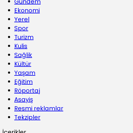
Gündem
Ekonomi
Yerel
Spor
Turizm
Kulis
Sağlik
Kültür
Yaşam
Eğitim
Röportaj
Asayiş
Resmi reklamlar
Tekzipler
İçerikler