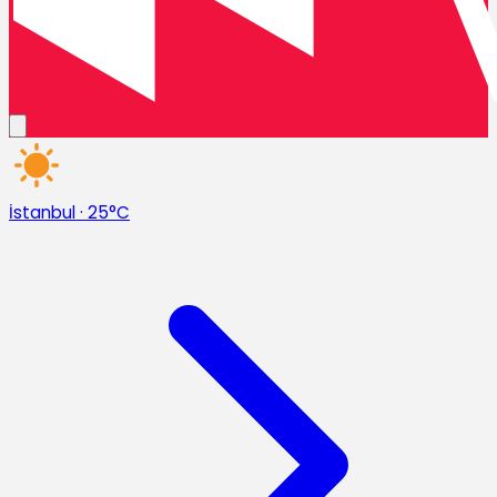
İstanbul
·
25°C