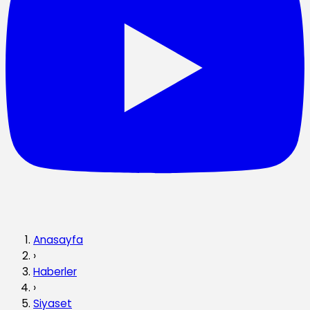
Anasayfa
›
Haberler
›
Siyaset