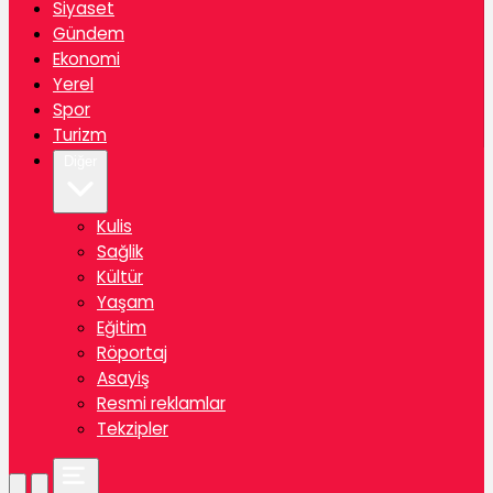
Siyaset
Gündem
Ekonomi
Yerel
Spor
Turizm
Diğer
Kulis
Sağlik
Kültür
Yaşam
Eğitim
Röportaj
Asayiş
Resmi reklamlar
Tekzipler