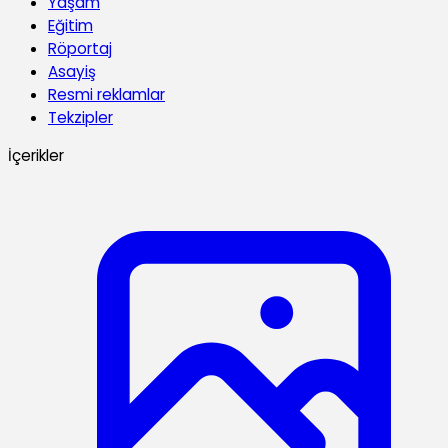
Yaşam
Eğitim
Röportaj
Asayiş
Resmi reklamlar
Tekzipler
İçerikler