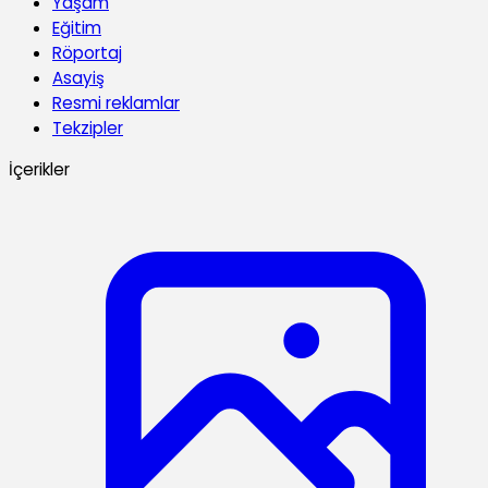
Yaşam
Eğitim
Röportaj
Asayiş
Resmi reklamlar
Tekzipler
İçerikler