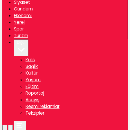
Siyaset
Gündem
Ekonomi
Yerel
Spor
Turizm
Diğer
Kulis
Sağlik
Kültür
Yaşam
Eğitim
Röportaj
Asayiş
Resmi reklamlar
Tekzipler