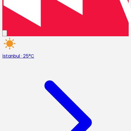
İstanbul
·
25°C