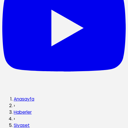
Anasayfa
›
Haberler
›
Siyaset