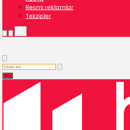
Resmi reklamlar
Tekzipler
Ara