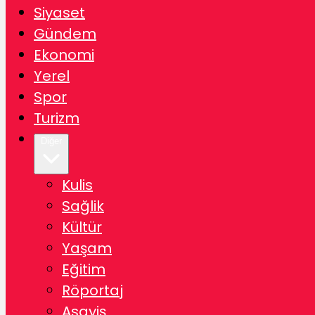
Siyaset
Gündem
Ekonomi
Yerel
Spor
Turizm
Diğer
Kulis
Sağlik
Kültür
Yaşam
Eğitim
Röportaj
Asayiş