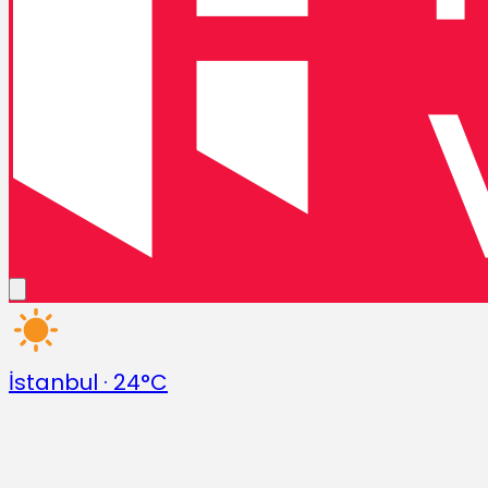
İstanbul
·
24°C