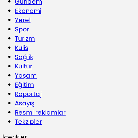
Gündem
Ekonomi
Yerel
Spor
Turizm
Kulis
Sağlik
Kültür
Yaşam
Eğitim
Röportaj
Asayiş
Resmi reklamlar
Tekzipler
İçerikler