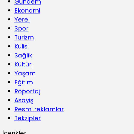
Gündem
Ekonomi
Yerel
Spor
Turizm
Kulis
Sağlik
Kültür
Yaşam
Eğitim
Röportaj
Asayiş
Resmi reklamlar
Tekzipler
İçerikler