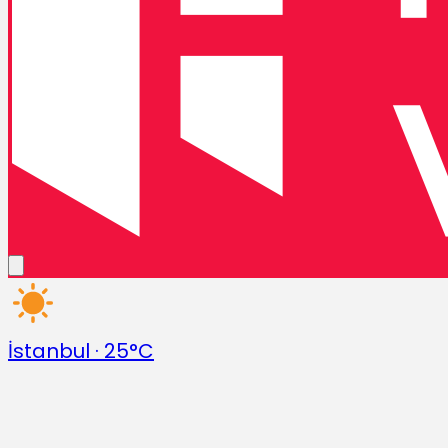
İstanbul
·
25°C