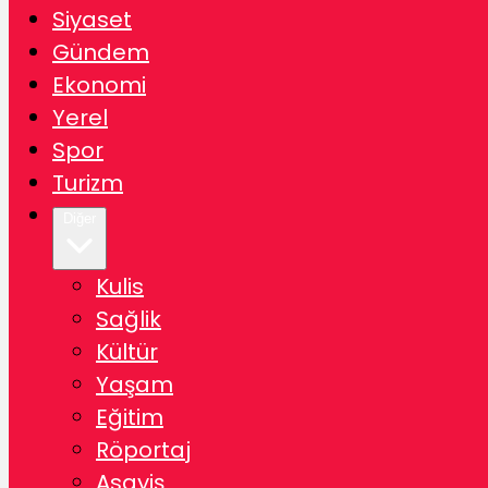
Siyaset
Gündem
Ekonomi
Yerel
Spor
Turizm
Diğer
Kulis
Sağlik
Kültür
Yaşam
Eğitim
Röportaj
Asayiş