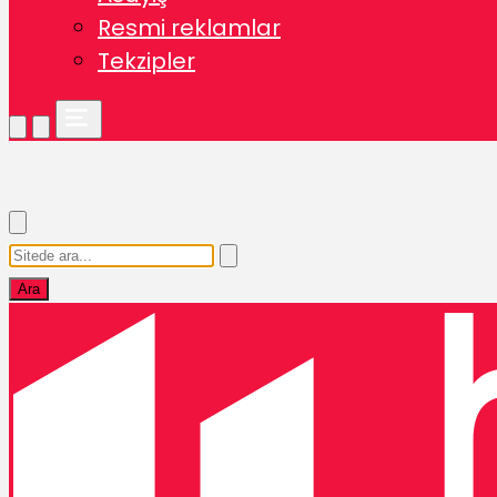
Resmi reklamlar
Tekzipler
Ara