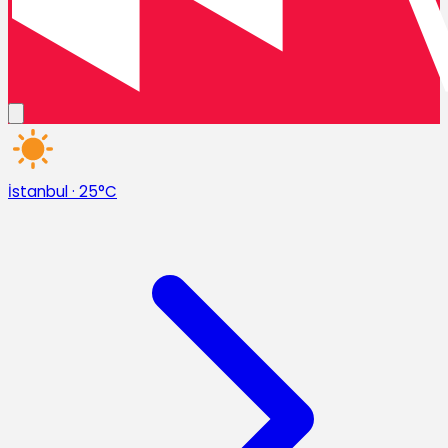
İstanbul
·
25°C