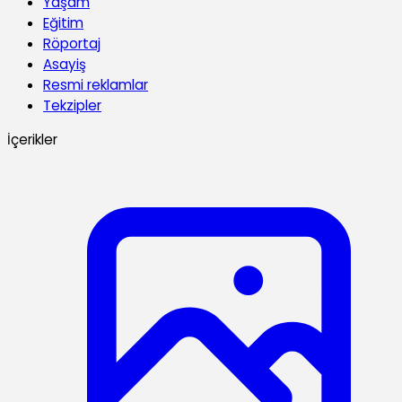
Yaşam
Eğitim
Röportaj
Asayiş
Resmi reklamlar
Tekzipler
İçerikler