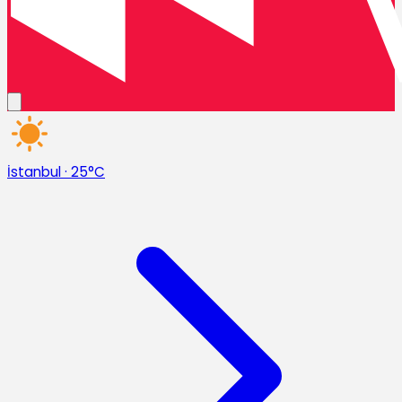
İstanbul
·
25°C