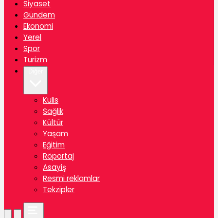
Siyaset
Gündem
Ekonomi
Yerel
Spor
Turizm
Diğer
Kulis
Sağlik
Kültür
Yaşam
Eğitim
Röportaj
Asayiş
Resmi reklamlar
Tekzipler