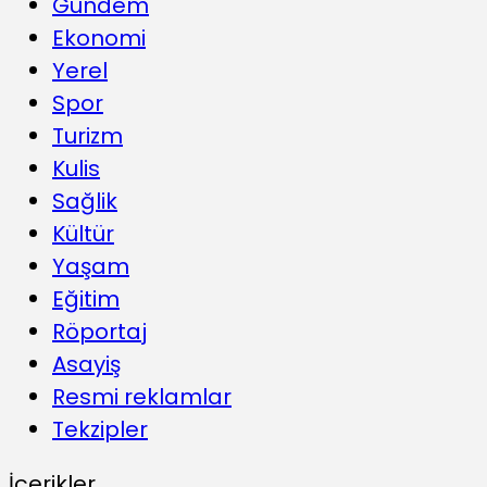
Gündem
Ekonomi
Yerel
Spor
Turizm
Kulis
Sağlik
Kültür
Yaşam
Eğitim
Röportaj
Asayiş
Resmi reklamlar
Tekzipler
İçerikler