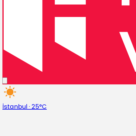
İstanbul
·
25°C