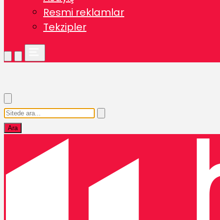
Resmi reklamlar
Tekzipler
Ara