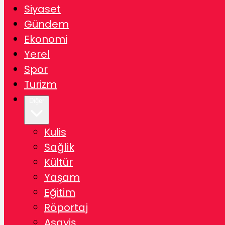
Siyaset
Gündem
Ekonomi
Yerel
Spor
Turizm
Diğer
Kulis
Sağlik
Kültür
Yaşam
Eğitim
Röportaj
Asayiş