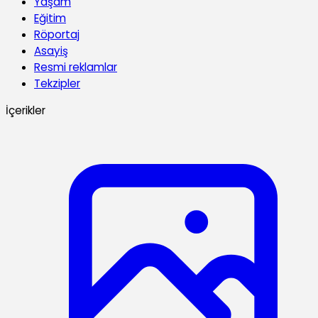
Yaşam
Eğitim
Röportaj
Asayiş
Resmi reklamlar
Tekzipler
İçerikler