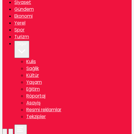
Siyaset
Gündem
Ekonomi
Yerel
Spor
Turizm
Diğer
Kulis
Sağlik
Kültür
Yaşam
Eğitim
Röportaj
Asayiş
Resmi reklamlar
Tekzipler