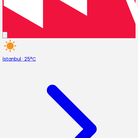
İstanbul
·
25°C