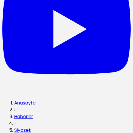
Anasayfa
›
Haberler
›
Siyaset