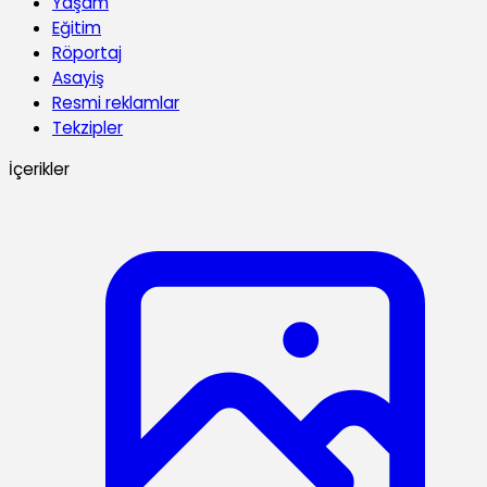
Yaşam
Eğitim
Röportaj
Asayiş
Resmi reklamlar
Tekzipler
İçerikler