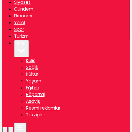
Siyaset
Gündem
Ekonomi
Yerel
Spor
Turizm
Diğer
Kulis
Sağlik
Kültür
Yaşam
Eğitim
Röportaj
Asayiş
Resmi reklamlar
Tekzipler