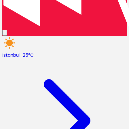
İstanbul
·
25°C