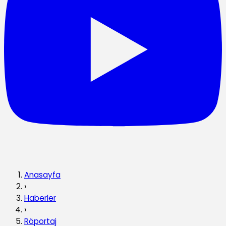
Anasayfa
›
Haberler
›
Röportaj