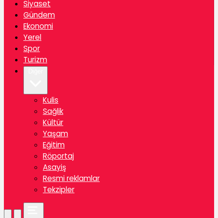
Siyaset
Gündem
Ekonomi
Yerel
Spor
Turizm
Diğer
Kulis
Sağlik
Kültür
Yaşam
Eğitim
Röportaj
Asayiş
Resmi reklamlar
Tekzipler