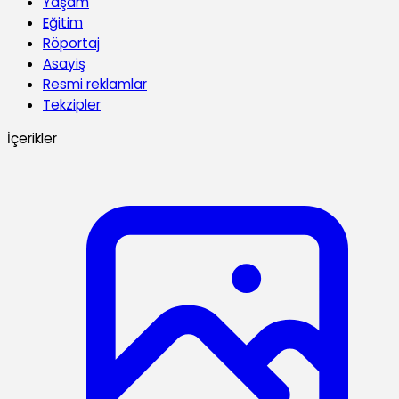
Yaşam
Eğitim
Röportaj
Asayiş
Resmi reklamlar
Tekzipler
İçerikler