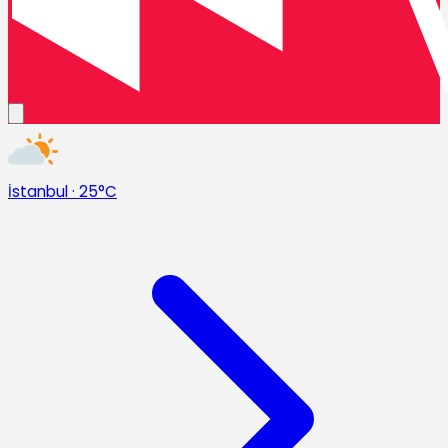
İstanbul
·
25°C