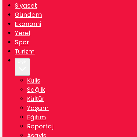
Siyaset
Gündem
Ekonomi
Yerel
Spor
Turizm
Diğer
Kulis
Sağlik
Kültür
Yaşam
Eğitim
Röportaj
Asayiş