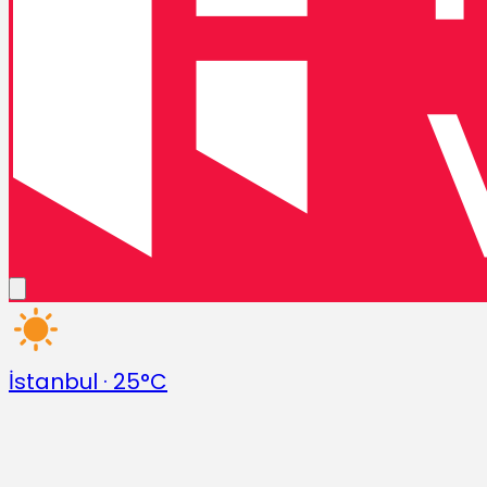
İstanbul
·
25°C