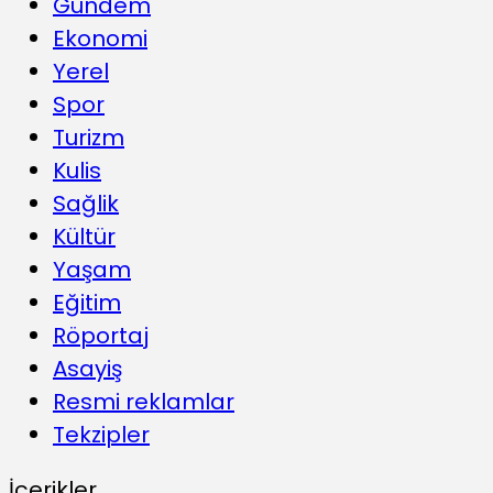
Gündem
Ekonomi
Yerel
Spor
Turizm
Kulis
Sağlik
Kültür
Yaşam
Eğitim
Röportaj
Asayiş
Resmi reklamlar
Tekzipler
İçerikler