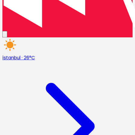
İstanbul
·
26°C