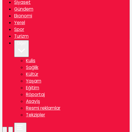
Siyaset
Gündem
Ekonomi
Yerel
Spor
Turizm
Diğer
Kulis
Sağlik
Kültür
Yaşam
Eğitim
Röportaj
Asayiş
Resmi reklamlar
Tekzipler