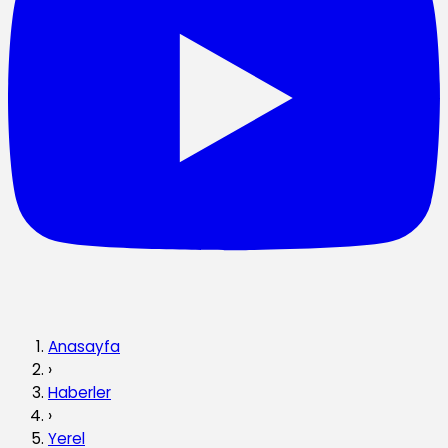
Anasayfa
›
Haberler
›
Yerel