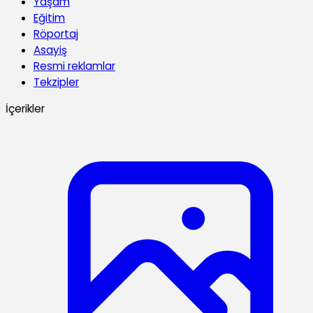
Yaşam
Eğitim
Röportaj
Asayiş
Resmi reklamlar
Tekzipler
İçerikler