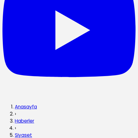
Anasayfa
›
Haberler
›
Siyaset