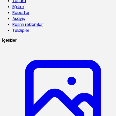
Yaşam
Eğitim
Röportaj
Asayiş
Resmi reklamlar
Tekzipler
İçerikler