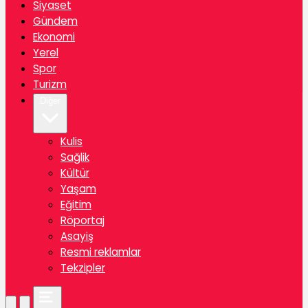
Siyaset
Gündem
Ekonomi
Yerel
Spor
Turizm
Diğer
Kulis
Sağlik
Kültür
Yaşam
Eğitim
Röportaj
Asayiş
Resmi reklamlar
Tekzipler