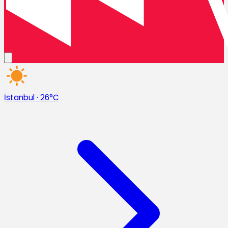
İstanbul
·
26°C