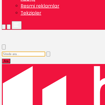
Resmi reklamlar
Tekzipler
Ara