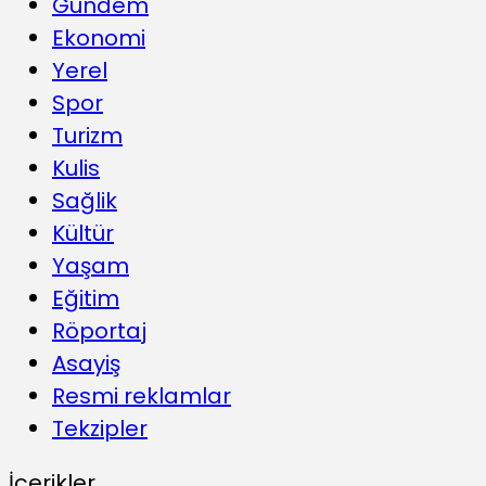
Gündem
Ekonomi
Yerel
Spor
Turizm
Kulis
Sağlik
Kültür
Yaşam
Eğitim
Röportaj
Asayiş
Resmi reklamlar
Tekzipler
İçerikler