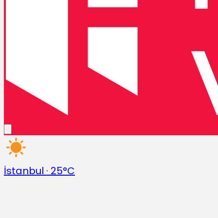
İstanbul
·
25°C