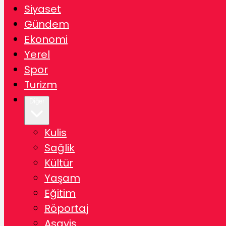
Siyaset
Gündem
Ekonomi
Yerel
Spor
Turizm
Diğer
Kulis
Sağlik
Kültür
Yaşam
Eğitim
Röportaj
Asayiş