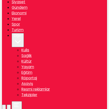
Siyaset
Gündem
Ekonomi
Yerel
Spor
Turizm
Diğer
Kulis
Sağlik
Kültür
Yaşam
Eğitim
Röportaj
Asayiş
Resmi reklamlar
Tekzipler