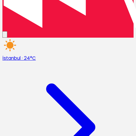
İstanbul
·
24°C