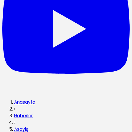
Anasayfa
›
Haberler
›
Asayiş