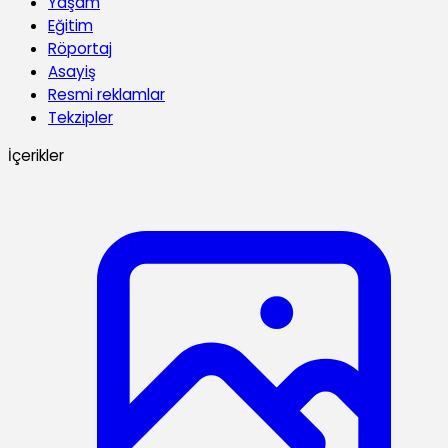
Yaşam
Eğitim
Röportaj
Asayiş
Resmi reklamlar
Tekzipler
İçerikler