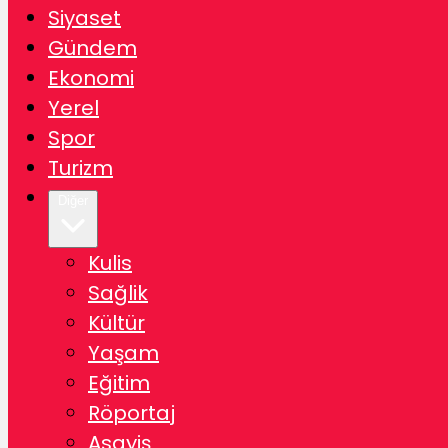
Siyaset
Gündem
Ekonomi
Yerel
Spor
Turizm
Diğer
Kulis
Sağlik
Kültür
Yaşam
Eğitim
Röportaj
Asayiş