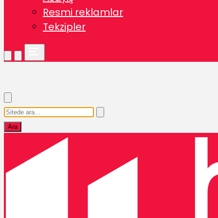
Resmi reklamlar
Tekzipler
Ara