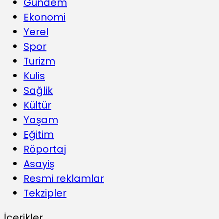
Gündem
Ekonomi
Yerel
Spor
Turizm
Kulis
Sağlik
Kültür
Yaşam
Eğitim
Röportaj
Asayiş
Resmi reklamlar
Tekzipler
İçerikler