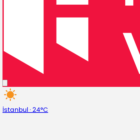
İstanbul
·
24°C