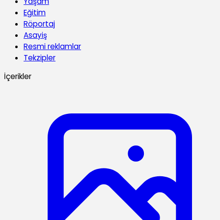
Yaşam
Eğitim
Röportaj
Asayiş
Resmi reklamlar
Tekzipler
İçerikler