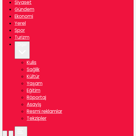
Siyaset
Gündem
Ekonomi
Yerel
Spor
Turizm
Diğer
Kulis
Sağlik
Kültür
Yaşam
Eğitim
Röportaj
Asayiş
Resmi reklamlar
Tekzipler