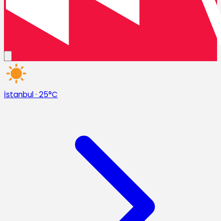
İstanbul
·
25°C