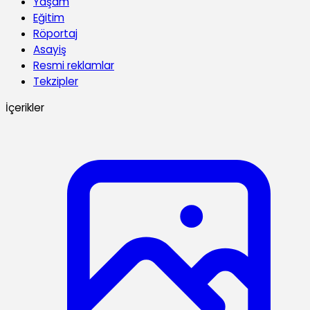
Yaşam
Eğitim
Röportaj
Asayiş
Resmi reklamlar
Tekzipler
İçerikler