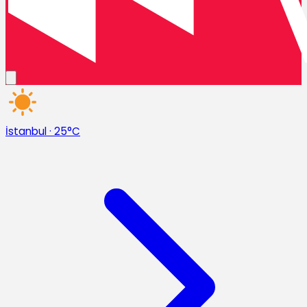
İstanbul
·
25°C