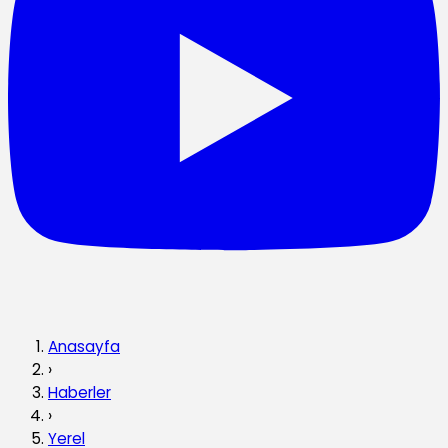
Anasayfa
›
Haberler
›
Yerel