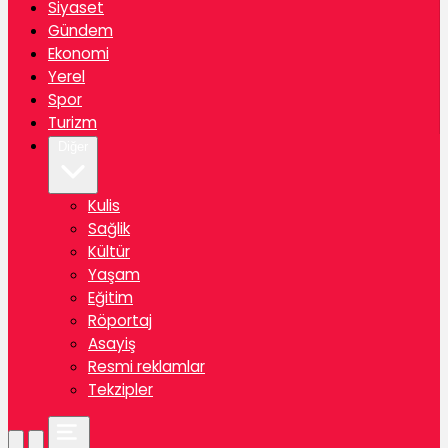
Siyaset
Gündem
Ekonomi
Yerel
Spor
Turizm
Diğer
Kulis
Sağlik
Kültür
Yaşam
Eğitim
Röportaj
Asayiş
Resmi reklamlar
Tekzipler