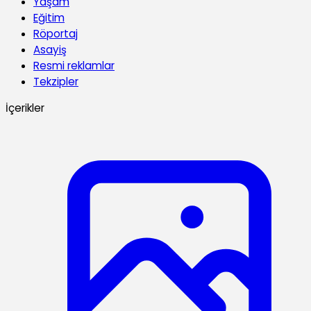
Yaşam
Eğitim
Röportaj
Asayiş
Resmi reklamlar
Tekzipler
İçerikler