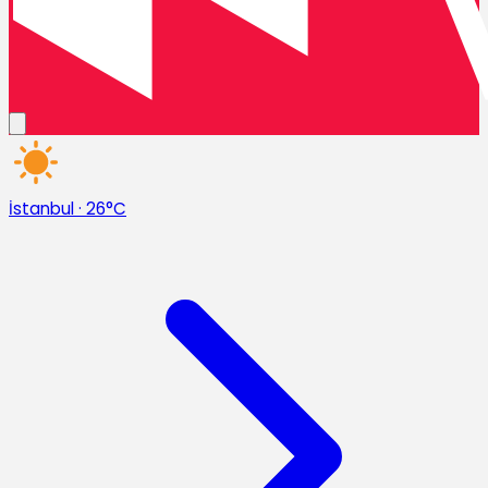
İstanbul
·
26°C