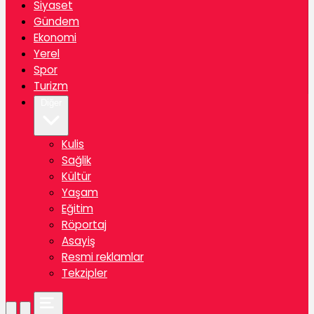
Siyaset
Gündem
Ekonomi
Yerel
Spor
Turizm
Diğer
Kulis
Sağlik
Kültür
Yaşam
Eğitim
Röportaj
Asayiş
Resmi reklamlar
Tekzipler