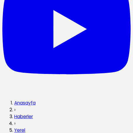
Anasayfa
›
Haberler
›
Yerel