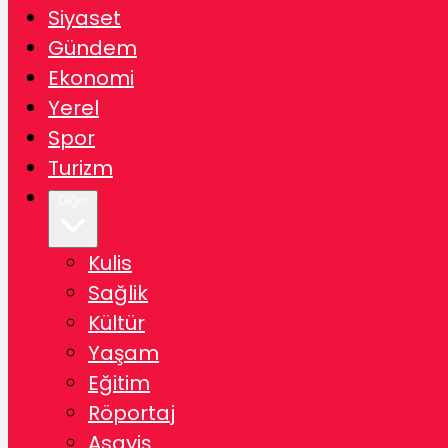
Siyaset
Gündem
Ekonomi
Yerel
Spor
Turizm
Diğer
Kulis
Sağlik
Kültür
Yaşam
Eğitim
Röportaj
Asayiş