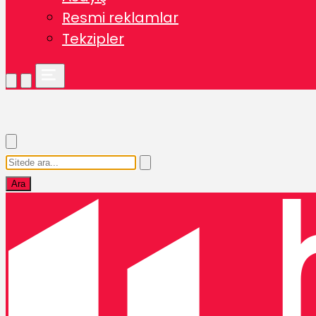
Resmi reklamlar
Tekzipler
Ara