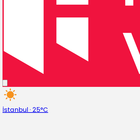
İstanbul
·
25°C