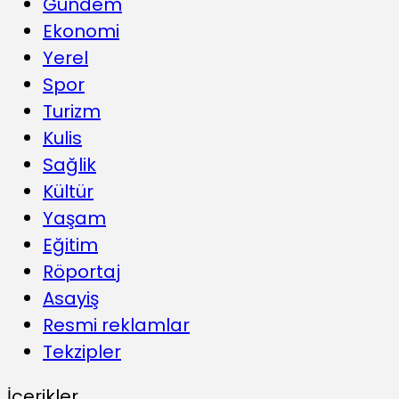
Gündem
Ekonomi
Yerel
Spor
Turizm
Kulis
Sağlik
Kültür
Yaşam
Eğitim
Röportaj
Asayiş
Resmi reklamlar
Tekzipler
İçerikler