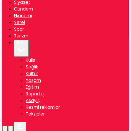
Siyaset
Gündem
Ekonomi
Yerel
Spor
Turizm
Diğer
Kulis
Sağlik
Kültür
Yaşam
Eğitim
Röportaj
Asayiş
Resmi reklamlar
Tekzipler