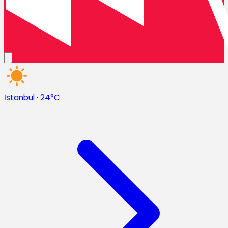
İstanbul
·
24°C