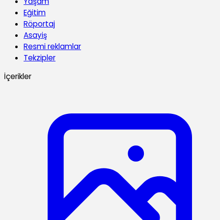
Yaşam
Eğitim
Röportaj
Asayiş
Resmi reklamlar
Tekzipler
İçerikler