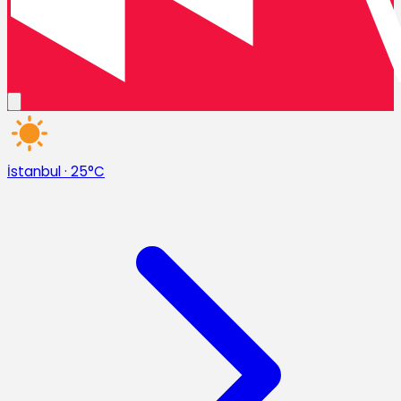
İstanbul
·
25°C