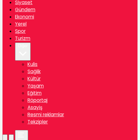
Siyaset
Gündem
Ekonomi
Yerel
Spor
Turizm
Diğer
Kulis
Sağlik
Kültür
Yaşam
Eğitim
Röportaj
Asayiş
Resmi reklamlar
Tekzipler