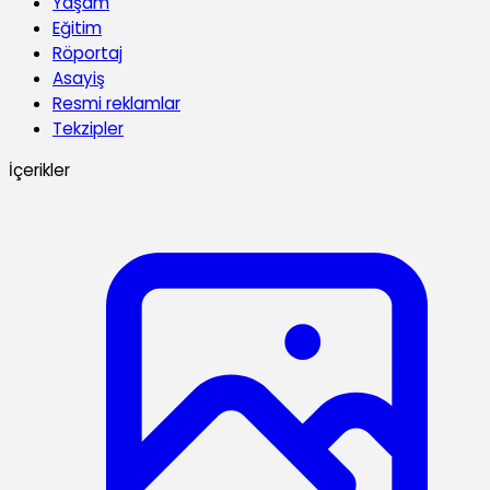
Yaşam
Eğitim
Röportaj
Asayiş
Resmi reklamlar
Tekzipler
İçerikler