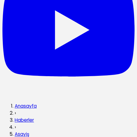
Anasayfa
›
Haberler
›
Asayiş